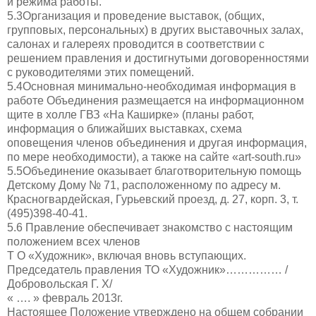
и режима работы.
5.3Организация и проведение выставок, (общих,
групповых, персональных) в других выставочных залах,
салонах и галереях проводится в соответствии с
решением правления и достигнутыми договоренностями
с руководителями этих помещений.
5.4Основная минимально-необходимая информация в
работе Объединения размещается на информационном
щите в холле ГВЗ «На Каширке» (планы работ,
информация о ближайших выставках, схема
оповещения членов объединения и другая информация,
по мере необходимости), а также на сайте «art-south.ru»
5.5Объединение оказывает благотворительную помощь
Детскому Дому № 71, расположенному по адресу м.
Красногвардейская, Гурьевский проезд, д. 27, корп. 3, т.
(495)398-40-41.
5.6 Правление обеспечивает знакомство с настоящим
положением всех членов
Т О «Художник», включая вновь вступающих.
Председатель правления ТО «Художник»…………… /
Добровольская Г. Х/
« …. » февраль 2013г.
Настоящее Положение утверждено на общем собрании