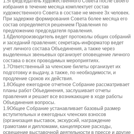
1.5Председатель художественного Совета после своего
избрания в течение месяца комплектует состав
художественного Совета в составе не менее 3х человек.
При задержке формирования Совета более месяца его
состав определяется решением Правления по
предложению председателя правления.
1.6Делопроизводитель ведет протоколы общих собраний
и заседаний правления; секретарь-информатор ведет
учет личного состава Объединения, а также через
выделенных звеньевых организует оповещение личного
состава о всех проводимых мероприятиях.
1.7Ответственный за членские билеты организует их
подготовку и выдачу, а также, по необходимости, и
продление сроков их действия.
1.8Общее ежегодное отчетное Собрание рассматривает
планы работ Объединения, заслушивает отчеты
правления и решает все возникающие в ходе работы
Объединения вопросы.
1.9Общее Собрание устанавливает базовый размер
вступительных и ежегодных членских взносов
(организация выставок, экскурсий, награждение
грамотами и дипломами, канцелярские расходы,
освещение выставочной деятельности в прессе и другие