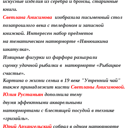
искусные изделия из серебра и бронзы, старинные
книги.
Светлана Анисимова
изобразила письменный стол
позапрошлого века
с телефоном и записной
книжкой. Интересен набор предметов
на тематическом натюрморте «Нянюшкина
шкатулка».
Изящные фигурки из фарфора разыграли
сценку удачной рыбалки в натюрморте
«Рыбацкое
счастье».
Картина о жизни семьи в 19 веке "Утренний чай"
также принадлежит кисти
Светланы Анисимовой.
Юлия Рустамьян
дополнила тему
двумя эффектными акварельными
натюрмортами с блестящей посудой
в технике
«гризайль».
Юрий Архангельский
собрал в одном натюрморте